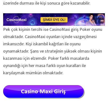
üzerinde durması ile kişi sonuca göre kazanabilir.
Pek çok kişinin tercihi ise CasinoMaxi giriş Poker oyunu
olmaktadır. CasinoMaxi oyunları içinde vazgeçilmesi
imkansızdır. Kişi iskambil kağıtları ile oyunu
oynamaktadır. Şans ve stratejinin yüksek olması kişinin
kazanması için elzemdir. Poker farklı masalarda
oynandığı için her masa farklı oyun kuralları ile
karşılaşmak mümkün olmaktadır.