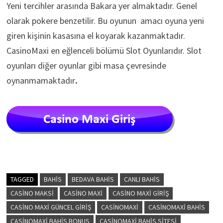
Yeni tercihler arasında Bakara yer almaktadır. Genel
olarak pokere benzetilir. Bu oyunun amacı oyuna yeni
giren kişinin kasasına el koyarak kazanmaktadır.
CasinoMaxi en eğlenceli bölümü Slot Oyunlarıdır. Slot
oyunları diğer oyunlar gibi masa çevresinde
oynanmamaktadır
.
TAGGED
BAHIS
BEDAVA BAHIS
CANLI BAHIS
CASINO MAKSI
CASINO MAXI
CASINO MAXI GIRIŞ
CASINO MAXI GÜNCEL GIRIŞ
CASINOMAXI
CASINOMAXI BAHIS
CASINOMAXI BAHIS BONUS
CASINOMAXI BAHIS SITESI