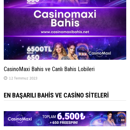
CasinoMaxi Bahis ve Canlı Bahis Lobileri
12 Temmuz 2023
EN BAŞARILI BAHIS VE CASINO SITELERI