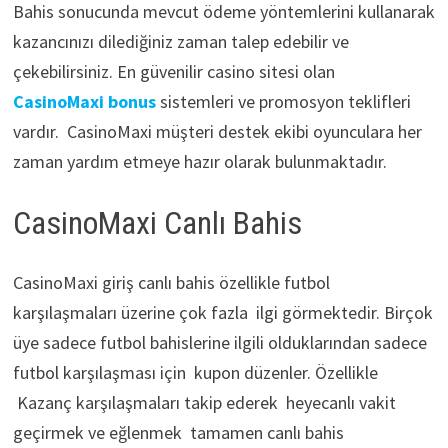
Bahis sonucunda mevcut ödeme yöntemlerini kullanarak
kazancınızı dilediğiniz zaman talep edebilir ve
çekebilirsiniz. En güvenilir casino sitesi olan
CasinoMaxi bonus
sistemleri ve promosyon teklifleri
vardır. CasinoMaxi müşteri destek ekibi oyunculara her
zaman yardım etmeye hazır olarak bulunmaktadır.
CasinoMaxi Canlı Bahis
CasinoMaxi giriş canlı bahis özellikle futbol
karşılaşmaları üzerine çok fazla ilgi görmektedir. Birçok
üye sadece futbol bahislerine ilgili olduklarından sadece
futbol karşılaşması için kupon düzenler. Özellikle
Kazanç karşılaşmaları takip ederek heyecanlı vakit
geçirmek ve eğlenmek tamamen canlı bahis