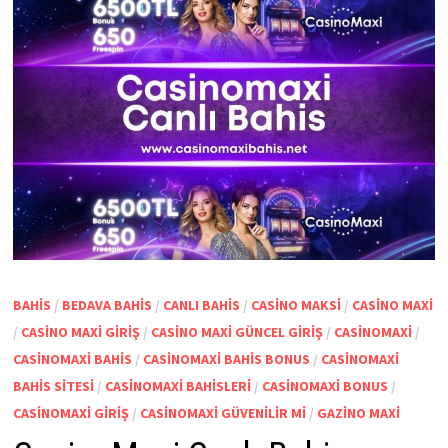
BAHIS
/
BEDAVA BAHIS
/
CANLI BAHIS
/
CASINO MAKSI
/
CASINO MAXI
/
CASINO MAXI GIRIŞ
/
CASINO MAXI GÜNCEL GIRIŞ
/
CASINOMAXI
/
CASINOMAXI BAHIS
/
CASINOMAXI BAHIS BONUS
/
CASINOMAXI
BAHIS SITESI
/
CASINOMAXI BAHISLERI
/
CASINOMAXI BONUS
/
CASINOMAXI GIRIŞ
/
CASINOMAXI GÜVENILIR MI
/
GAZINO MAXI