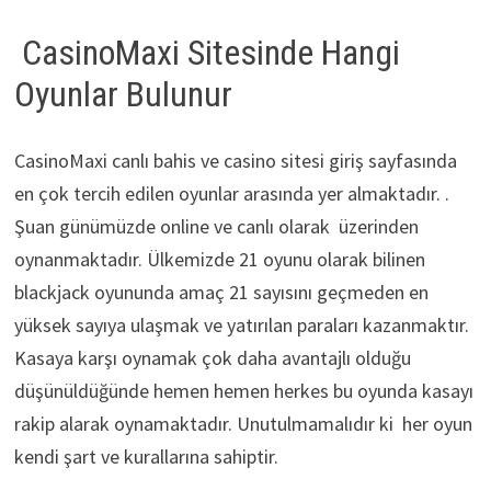
CasinoMaxi Sitesinde Hangi
Oyunlar Bulunur
CasinoMaxi canlı bahis ve casino sitesi giriş sayfasında
en çok tercih edilen oyunlar arasında yer almaktadır. .
Şuan günümüzde online ve canlı olarak üzerinden
oynanmaktadır. Ülkemizde 21 oyunu olarak bilinen
blackjack oyununda amaç 21 sayısını geçmeden en
yüksek sayıya ulaşmak ve yatırılan paraları kazanmaktır.
Kasaya karşı oynamak çok daha avantajlı olduğu
düşünüldüğünde hemen hemen herkes bu oyunda kasayı
rakip alarak oynamaktadır. Unutulmamalıdır ki her oyun
kendi şart ve kurallarına sahiptir.