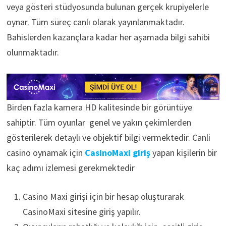
veya gösteri stüdyosunda bulunan gerçek krupiyelerle
oynar. Tüm süreç canlı olarak yayınlanmaktadır.
Bahislerden kazançlara kadar her aşamada bilgi sahibi
olunmaktadır.
Birden fazla kamera HD kalitesinde bir görüntüye
sahiptir. Tüm oyunlar genel ve yakın çekimlerden
gösterilerek detaylı ve objektif bilgi vermektedir. Canli
casino oynamak için
CasinoMaxi giriş
yapan kişilerin bir
kaç adımı izlemesi gerekmektedir
Casino Maxi girişi için bir hesap oluşturarak
CasinoMaxi sitesine giriş yapılır.