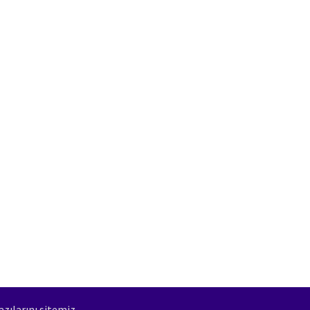
azılarını sitemiz