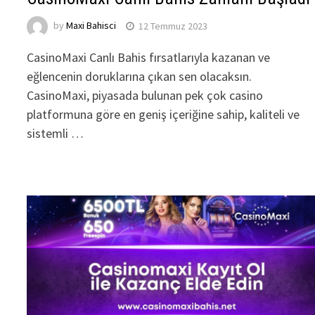
by
Maxi Bahisci
12 Temmuz 2023
CasinoMaxi Canlı Bahis fırsatlarıyla kazanan ve
eğlencenin doruklarına çıkan sen olacaksın.
CasinoMaxi, piyasada bulunan pek çok casino
platformuna göre en geniş içeriğine sahip, kaliteli ve
sistemli …