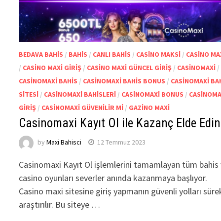
BEDAVA BAHIS
/
BAHIS
/
CANLI BAHIS
/
CASINO MAKSI
/
CASINO MA
/
CASINO MAXI GIRIŞ
/
CASINO MAXI GÜNCEL GIRIŞ
/
CASINOMAXI
/
CASINOMAXI BAHIS
/
CASINOMAXI BAHIS BONUS
/
CASINOMAXI BA
SITESI
/
CASINOMAXI BAHISLERI
/
CASINOMAXI BONUS
/
CASINOMA
GIRIŞ
/
CASINOMAXI GÜVENILIR MI
/
GAZINO MAXI
Casinomaxi Kayıt Ol ile Kazanç Elde Edin
by
Maxi Bahisci
12 Temmuz 2023
Casinomaxi Kayıt Ol işlemlerini tamamlayan tüm bahis
casino oyunları severler anında kazanmaya başlıyor.
Casino maxi sitesine giriş yapmanın güvenli yolları sürek
araştırılır. Bu siteye …