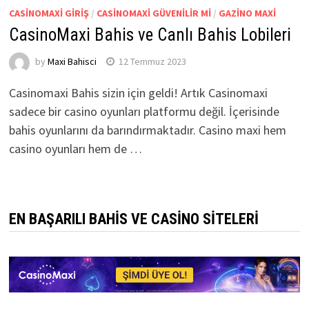
CASINOMAXI GIRIŞ
/
CASINOMAXI GÜVENILIR MI
/
GAZINO MAXI
CasinoMaxi Bahis ve Canlı Bahis Lobileri
by
Maxi Bahisci
12 Temmuz 2023
Casinomaxi Bahis sizin için geldi! Artık Casinomaxi
sadece bir casino oyunları platformu değil. İçerisinde
bahis oyunlarını da barındırmaktadır. Casino maxi hem
casino oyunları hem de …
EN BAŞARILI BAHIS VE CASINO SITELERI