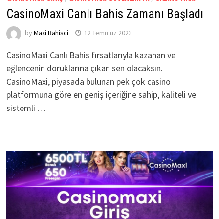
CasinoMaxi Canlı Bahis Zamanı Başladı
by
Maxi Bahisci
12 Temmuz 2023
CasinoMaxi Canlı Bahis fırsatlarıyla kazanan ve
eğlencenin doruklarına çıkan sen olacaksın.
CasinoMaxi, piyasada bulunan pek çok casino
platformuna göre en geniş içeriğine sahip, kaliteli ve
sistemli …