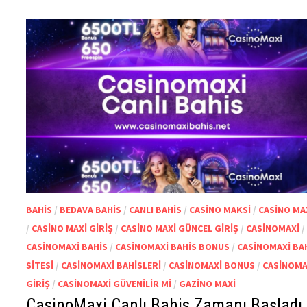
BAHIS
/
BEDAVA BAHIS
/
CANLI BAHIS
/
CASINO MAKSI
/
CASINO MA
/
CASINO MAXI GIRIŞ
/
CASINO MAXI GÜNCEL GIRIŞ
/
CASINOMAXI
/
CASINOMAXI BAHIS
/
CASINOMAXI BAHIS BONUS
/
CASINOMAXI BA
SITESI
/
CASINOMAXI BAHISLERI
/
CASINOMAXI BONUS
/
CASINOMA
GIRIŞ
/
CASINOMAXI GÜVENILIR MI
/
GAZINO MAXI
CasinoMaxi Canlı Bahis Zamanı Başladı