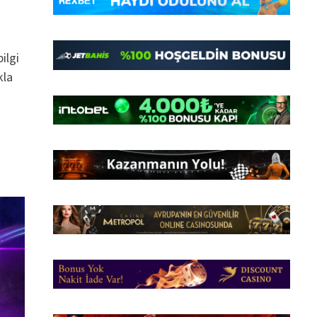
ilgi
kla