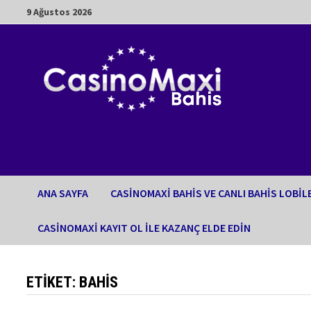
Skip
9 Ağustos 2026
to
content
ANA SAYFA
CASINOMAXI BAHIS VE CANLI BAHIS LOBIL
CASINOMAXI KAYIT OL ILE KAZANÇ ELDE EDIN
ETIKET:
BAHIS