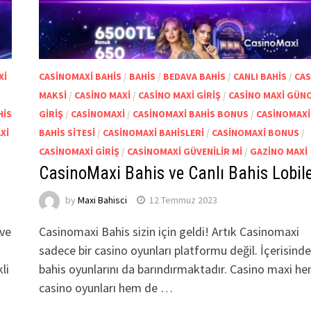
XI
CASINOMAXI BAHIS
/
BAHIS
/
BEDAVA BAHIS
/
CANLI BAHIS
/
CAS
MAKSI
/
CASINO MAXI
/
CASINO MAXI GIRIŞ
/
CASINO MAXI GÜNC
HIS
GIRIŞ
/
CASINOMAXI
/
CASINOMAXI BAHIS BONUS
/
CASINOMAXI
XI
BAHIS SITESI
/
CASINOMAXI BAHISLERI
/
CASINOMAXI BONUS
/
CASINOMAXI GIRIŞ
/
CASINOMAXI GÜVENILIR MI
/
GAZINO MAXI
CasinoMaxi Bahis ve Canlı Bahis Lobile
by
Maxi Bahisci
12 Temmuz 2023
 ve
Casinomaxi Bahis sizin için geldi! Artık Casinomaxi
sadece bir casino oyunları platformu değil. İçerisinde
li
bahis oyunlarını da barındırmaktadır. Casino maxi h
casino oyunları hem de …