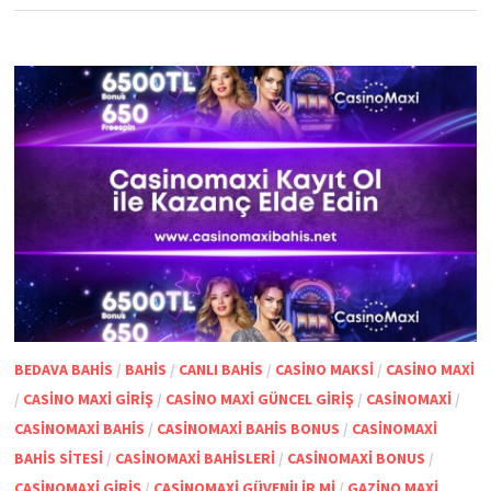
BEDAVA BAHIS
/
BAHIS
/
CANLI BAHIS
/
CASINO MAKSI
/
CASINO MAXI
/
CASINO MAXI GIRIŞ
/
CASINO MAXI GÜNCEL GIRIŞ
/
CASINOMAXI
/
CASINOMAXI BAHIS
/
CASINOMAXI BAHIS BONUS
/
CASINOMAXI
BAHIS SITESI
/
CASINOMAXI BAHISLERI
/
CASINOMAXI BONUS
/
CASINOMAXI GIRIŞ
/
CASINOMAXI GÜVENILIR MI
/
GAZINO MAXI