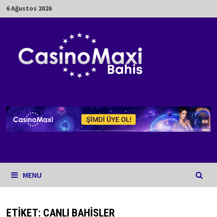
Skip
6 Ağustos 2026
to
content
MENU
ETIKET:
CANLI BAHISLER